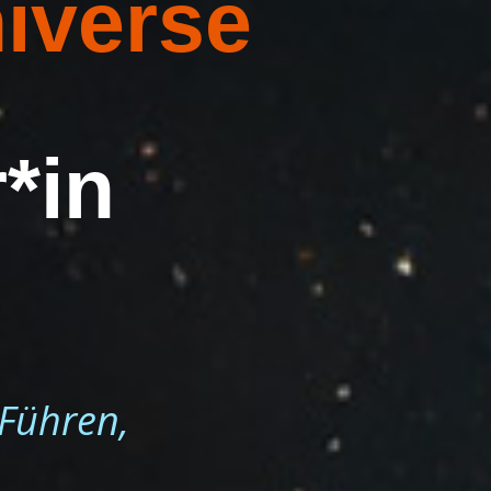
niverse
*in
Führen,