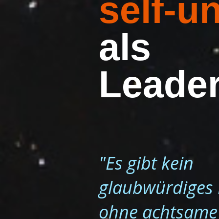
self-u
als
Leader
"Es gibt kein
glaubwürdiges 
ohne achtsame