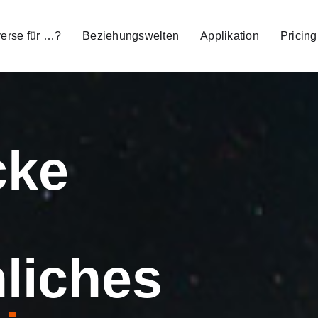
verse für …?
Beziehungswelten
Applikation
Pricing
cke
liches