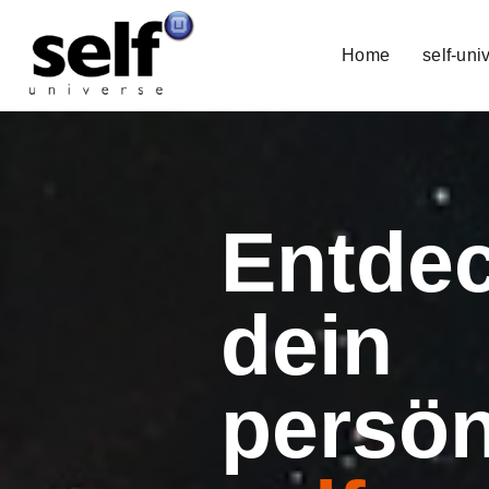
Home
self-uni
Entde
dein
persön